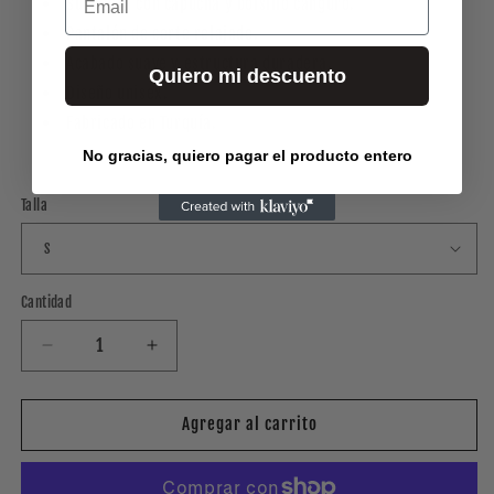
Sudadera con capucha y bolsillo canguro.
Pantalón de corte relajado.
Acabado suave y estructura duradera.
Quiero mi descuento
Diseño unisex.
Fabricado en Turquía.
No gracias, quiero pagar el producto entero
Talla
Cantidad
Reducir
Aumentar
cantidad
cantidad
para
para
BLACK
BLACK
Agregar al carrito
TRACKSUIT
TRACKSUIT