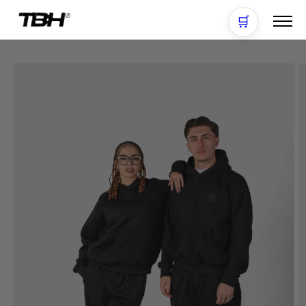
Ir
directamente
🛒
al contenido
Ir
directamente
a la
información
del producto